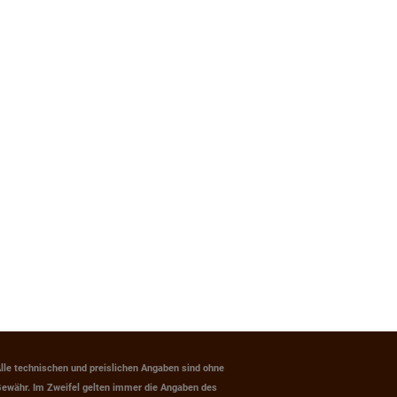
lle technischen und preislichen Angaben sind ohne
ewähr. Im Zweifel gelten immer die Angaben des