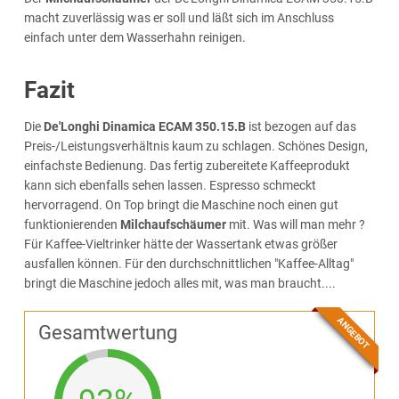
macht zuverlässig was er soll und läßt sich im Anschluss
einfach unter dem Wasserhahn reinigen.
Fazit
Die
De'Longhi Dinamica ECAM 350.15.B
ist bezogen auf das
Preis-/Leistungsverhältnis kaum zu schlagen. Schönes Design,
einfachste Bedienung. Das fertig zubereitete Kaffeeprodukt
kann sich ebenfalls sehen lassen. Espresso schmeckt
hervorragend. On Top bringt die Maschine noch einen gut
funktionierenden
Milchaufschäumer
mit. Was will man mehr ?
Für Kaffee-Vieltrinker hätte der Wassertank etwas größer
ausfallen können. Für den durchschnittlichen "Kaffee-Alltag"
bringt die Maschine jedoch alles mit, was man braucht....
ANGEBOT
93% TOP
Gesamtwertung