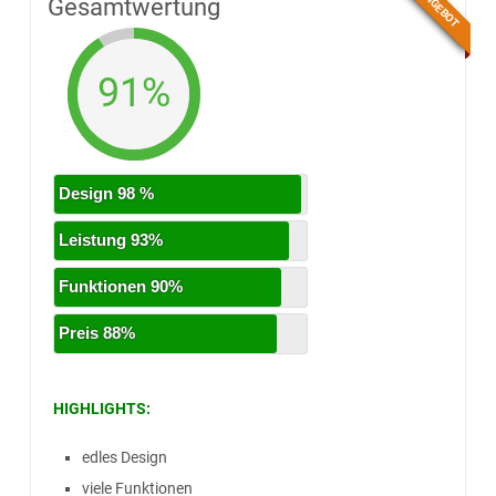
ANGEBOT
91% TOP
Gesamtwertung
91%
Design 98 %
Leistung 93%
Funktionen 90%
Preis 88%
HIGHLIGHTS:
edles Design
viele Funktionen