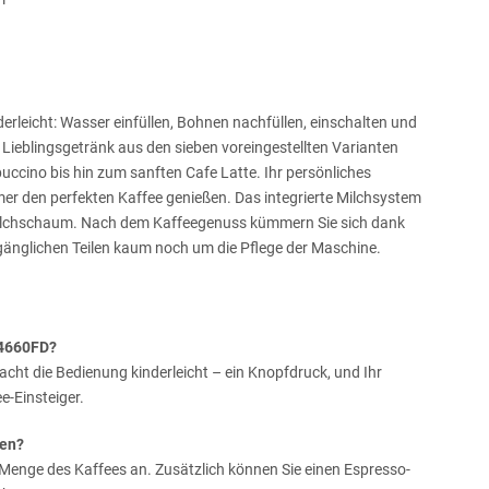
rleicht: Wasser einfüllen, Bohnen nachfüllen, einschalten und
 Lieblingsgetränk aus den sieben voreingestellten Varianten
ccino bis hin zum sanften Cafe Latte. Ihr persönliches
mer den perfekten Kaffee genießen. Das integrierte Milchsystem
 Milchschaum. Nach dem Kaffeegenuss kümmern Sie sich dank
änglichen Teilen kaum noch um die Pflege der Maschine.
Y4660FD?
ht die Bedienung kinderleicht – ein Knopfdruck, und Ihr
ee-Einsteiger.
len?
e Menge des Kaffees an. Zusätzlich können Sie einen Espresso-