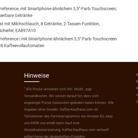
reference, mit Smartphone-ähnlichem 3,5"-Farb-Touchscreen;
isierbare Getränke
 mit Milchschlauch, 8 Getränke, 2-Tassen-Funktion,
Schiefer, EA897A10
reference | mit Smartphone-ähnlichem 3,5"-Farb-Touchscreen
88 Kaffeevollautomaten
Hinweise
A
G
H
*
Alle Preise verstehen sich inkl. MwSt., zzgl.
N
Versandkosten. Wir weisen darauf hin, dass sich
D
angezeigte Preise inzwischen geändert haben können. Alle
Angaben ohne Gewähr. Kaffee-Kaufhaus.com ist
Teilnehemer des Partnerprogramms von Amazon EU, ebay
und AWIN und erhält beim Kauf eine
Werbekostenerstattung. Kaffee-Kaufhaus.com verkauft
selbst keine der dargestellten Produkte.