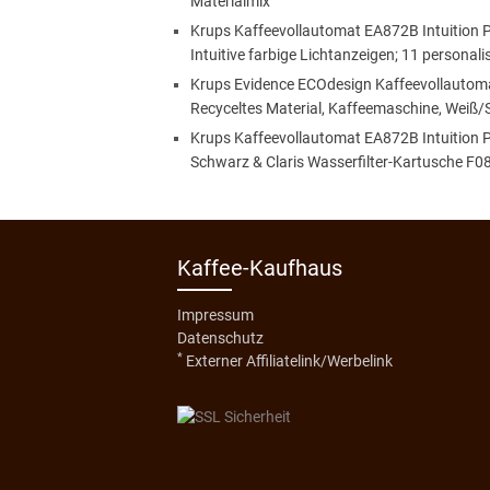
Materialmix
Krups Kaffeevollautomat EA872B Intuition P
Intuitive farbige Lichtanzeigen; 11 personal
Krups Evidence ECOdesign Kaffeevollautomat
Recyceltes Material, Kaffeemaschine, Weiß/
Krups Kaffeevollautomat EA872B Intuition P
Schwarz & Claris Wasserfilter-Kartusche F0
Kaffee-Kaufhaus
Impressum
Datenschutz
*
Externer Affiliatelink/Werbelink