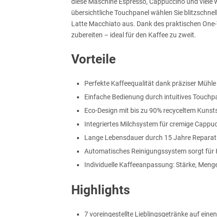
diese Maschine Espresso, Cappuccino und viele we
übersichtliche Touchpanel wählen Sie blitzschnel
Latte Macchiato aus. Dank des praktischen One-
zubereiten – ideal für den Kaffee zu zweit.
Vorteile
Perfekte Kaffeequalität dank präziser Mühl
Einfache Bedienung durch intuitives Touchp
Eco-Design mit bis zu 90% recyceltem Kunsts
Integriertes Milchsystem für cremige Cappu
Lange Lebensdauer durch 15 Jahre Reparatu
Automatisches Reinigungssystem sorgt für 
Individuelle Kaffeeanpassung: Stärke, Meng
Highlights
7 voreingestellte Lieblingsgetränke auf einen