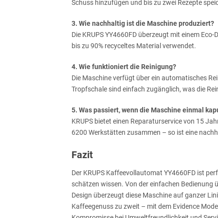
Schuss hinzufügen und bis zu zwei Rezepte spei
3. Wie nachhaltig ist die Maschine produziert?
Die KRUPS YY4660FD überzeugt mit einem Eco-De
bis zu 90% recyceltes Material verwendet.
4. Wie funktioniert die Reinigung?
Die Maschine verfügt über ein automatisches R
Tropfschale sind einfach zugänglich, was die Re
5. Was passiert, wenn die Maschine einmal kap
KRUPS bietet einen Reparaturservice von 15 Jahr
6200 Werkstätten zusammen – so ist eine nachhal
Fazit
Der KRUPS Kaffeevollautomat YY4660FD ist perfek
schätzen wissen. Von der einfachen Bedienung ü
Design überzeugt diese Maschine auf ganzer Lini
Kaffeegenuss zu zweit – mit dem Evidence Modell 
Kompromisse bei Umweltfreundlichkeit und Serv