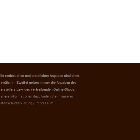
lle technischen und preislichen Angaben sind ohne
ewähr. Im Zweifel gelten immer die Angaben des
erstellers bzw. des vertreibenden Online-Shops.
ähere Informationen dazu finden Sie in unserer
atenschutzerklärung / Impressum.