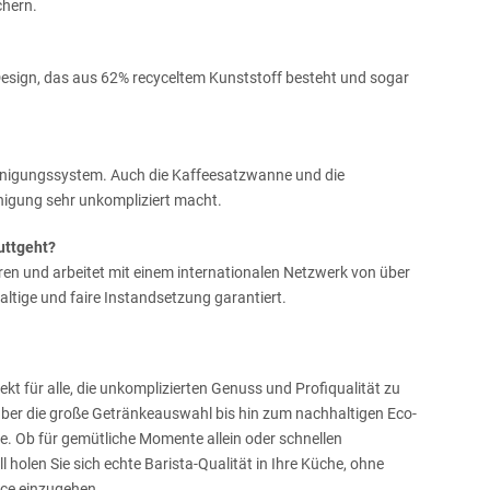
chern.
sign, das aus 62% recyceltem Kunststoff besteht und sogar
einigungssystem. Auch die Kaffeesatzwanne und die
inigung sehr unkompliziert macht.
uttgeht?
en und arbeitet mit einem internationalen Netzwerk von über
tige und faire Instandsetzung garantiert.
t für alle, die unkomplizierten Genuss und Profiqualität zu
ber die große Getränkeauswahl bis hin zum nachhaltigen Eco-
e. Ob für gemütliche Momente allein oder schnellen
holen Sie sich echte Barista-Qualität in Ihre Küche, ohne
ice einzugehen.