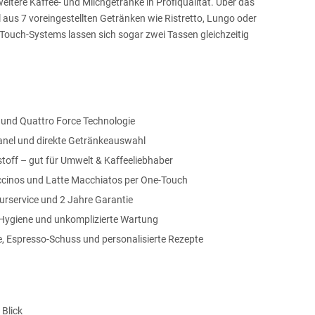
itere Kaffee- und Milchgetränke in Profiqualität. Über das
l aus 7 voreingestellten Getränken wie Ristretto, Lungo oder
Touch-Systems lassen sich sogar zwei Tassen gleichzeitig
e und Quattro Force Technologie
anel und direkte Getränkeauswahl
toff – gut für Umwelt & Kaffeeliebhaber
ccinos und Latte Macchiatos per One-Touch
rservice und 2 Jahre Garantie
Hygiene und unkomplizierte Wartung
e, Espresso-Schuss und personalisierte Rezepte
 Blick