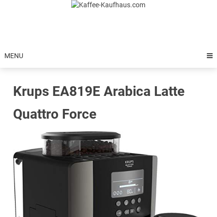
Skip
to
content
MENU
Krups EA819E Arabica Latte
Quattro Force