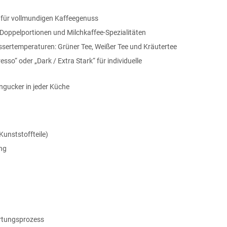
e für vollmundigen Kaffeegenuss
 Doppelportionen und Milchkaffee-Spezialitäten
sertemperaturen: Grüner Tee, Weißer Tee und Kräutertee
so“ oder „Dark / Extra Stark“ für individuelle
ngucker in jeder Küche
Kunststoffteile)
ng
rtungsprozess