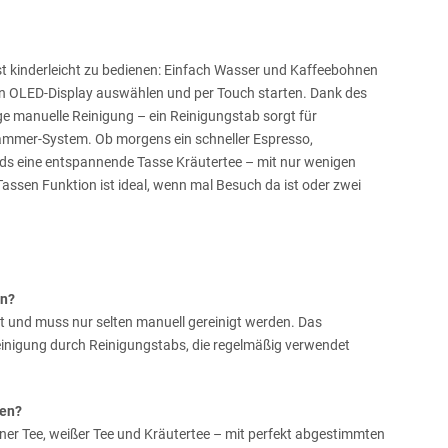
t kinderleicht zu bedienen: Einfach Wasser und Kaffeebohnen
en OLED-Display auswählen und per Touch starten. Dank des
ige manuelle Reinigung – ein Reinigungstab sorgt für
ammer-System. Ob morgens ein schneller Espresso,
ds eine entspannende Tasse Kräutertee – mit nur wenigen
ei Tassen Funktion ist ideal, wenn mal Besuch da ist oder zwei
en?
it und muss nur selten manuell gereinigt werden. Das
einigung durch Reinigungstabs, die regelmäßig verwendet
ten?
rüner Tee, weißer Tee und Kräutertee – mit perfekt abgestimmten