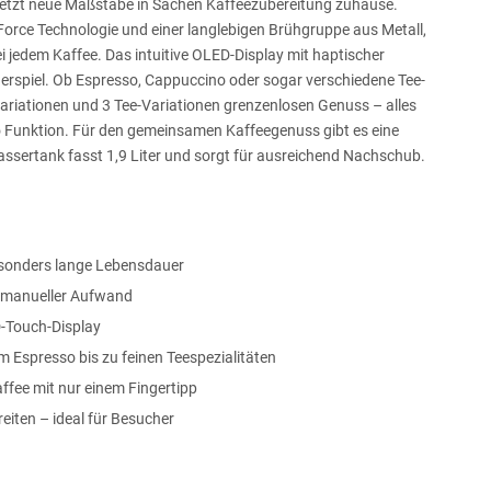
etzt neue Maßstäbe in Sachen Kaffeezubereitung zuhause.
 Force Technologie und einer langlebigen Brühgruppe aus Metall,
i jedem Kaffee. Das intuitive OLED-Display mit haptischer
rspiel. Ob Espresso, Cappuccino oder sogar verschiedene Tee-
-Variationen und 3 Tee-Variationen grenzenlosen Genuss – alles
Funktion. Für den gemeinsamen Kaffeegenuss gibt es eine
ssertank fasst 1,9 Liter und sorgt für ausreichend Nachschub.
esonders lange Lebensdauer
er manueller Aufwand
-Touch-Display
m Espresso bis zu feinen Teespezialitäten
fee mit nur einem Fingertipp
reiten – ideal für Besucher