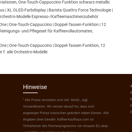
Variationen, One-Touch-Cappuccino Funktion schwarz-metallic
 | XL OLED-Farbdisplay | Barista Quattro Force Technologie |
le Orchestro-Modelle Espresso-/Kaffeemaschinenzubehör
ne | One-Touch-Cappuccino | Doppel-Tassen-Funktion | 12
einigungs- und Pflegeset für Kaffeevollautomaten,
ne | One-Touch-Cappuccino | Doppel-Tassen-Funktion, 12
r f. alle Orchestro-Modelle
Hinweise
A
G
H
*
Alle Preise verstehen sich inkl. MwSt., zzgl.
N
Versandkosten. Wir weisen darauf hin, dass sich
D
angezeigte Preise inzwischen geändert haben können. Alle
Angaben ohne Gewähr. Kaffee-Kaufhaus.com ist
Teilnehemer des Partnerprogramms von Amazon EU, ebay