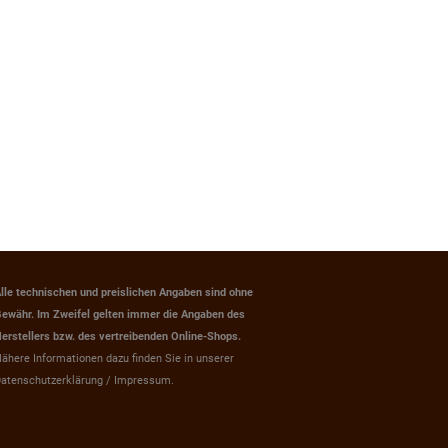
lle technischen und preislichen Angaben sind ohne
ewähr. Im Zweifel gelten immer die Angaben des
erstellers bzw. des vertreibenden Online-Shops.
ähere Informationen dazu finden Sie in unserer
atenschutzerklärung / Impressum.