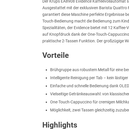
Der Krups EA8908 Evidence Kaffeevollautomat s
Ausgestattet mit der exklusiven Barista Quattro
garantiert diese Maschine perfekte Ergebnisse be
Touch-Bedienung macht die Bedienung zum Kinde
Spezialitäten, der Evidence bietet mit 12 Kaffee
auf Knopfdruck dank der One-Touch-Cappuccino 
praktische 2-Tassen Funktion. Der großzügige Wa
Vorteile
Brühgruppe aus robustem Metall für eine b
Intelligente Reinigung per Tab – kein lästig
Einfache und schnelle Bedienung dank OLED
Vielseitige Getränkeauswahl: von klassische
One-Touch-Cappuccino für cremigen Milchkaf
Möglichkeit, zwei Tassen gleichzeitig zuzube
Highlights