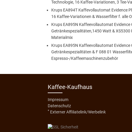
Technologie, 16 Kaffee-Variationen, 3 Tee-
Krups EA894T Kaffevollautomat Evidence Plus
16 Kaffee-Variationen & Wasserfilter f. al
Krups EA895N Kaffeevollautomat Evidence O
Getränkespezialitäten,1450 Watt & XS5300 R
Materialmix
Krups EA895N Kaffeevollautomat Evidence O
Getränkespezialitäten & F 088 01 Wasserfilte
Espresso-/Kaffeemaschinenzubehör
Kaffee-Kaufhaus
Impressum
Datenschutz
*
Externer Affiliatelink/Werbelink