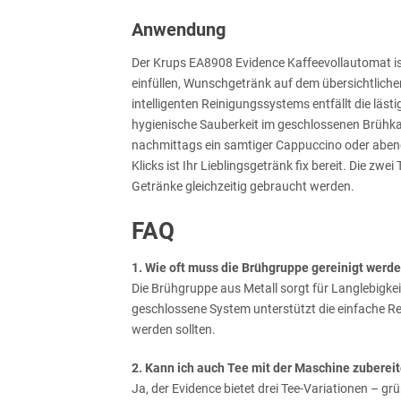
Anwendung
Der Krups EA8908 Evidence Kaffeevollautomat is
einfüllen, Wunschgetränk auf dem übersichtlich
intelligenten Reinigungssystems entfällt die läst
hygienische Sauberkeit im geschlossenen Brühk
nachmittags ein samtiger Cappuccino oder aben
Klicks ist Ihr Lieblingsgetränk fix bereit. Die zw
Getränke gleichzeitig gebraucht werden.
FAQ
1. Wie oft muss die Brühgruppe gereinigt werd
Die Brühgruppe aus Metall sorgt für Langlebigke
geschlossene System unterstützt die einfache R
werden sollten.
2. Kann ich auch Tee mit der Maschine zuberei
Ja, der Evidence bietet drei Tee-Variationen – g