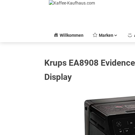
Skip
to
content
Willkommen
Marken
Krups EA8908 Evidence
Display