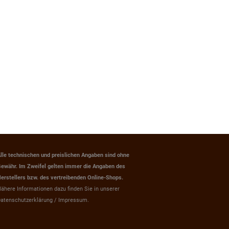
lle technischen und preislichen Angaben sind ohne
ewähr. Im Zweifel gelten immer die Angaben des
erstellers bzw. des vertreibenden Online-Shops.
ähere Informationen dazu finden Sie in unserer
atenschutzerklärung / Impressum.