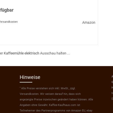
rfügbar
 Versandkosten
Amazon
ner
Kaffeemühle elektrisch
Ausschau halten ...
Hinweise
A
G
H
*
Alle Preise verstehen sich inkl. MwSt., zzgl.
N
Versandkosten. Wir weisen darauf hin, dass sich
D
angezeigte Preise inzwischen geändert haben können. Alle
Angaben ohne Gewähr. Kaffee-Kaufhaus.com ist
Teilnehemer des Partnerprogramms von Amazon EU, ebay