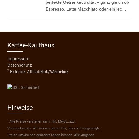
perfekte Getränkequalität – ganz gleich ob
Espresso, Latte Macchiato oder ein lec…
Kaffee-Kaufhaus
Impressum
Datenschutz
*
Externer Affiliatelink/Werbelink
Hinweise
*
Alle Preise verstehen sich inkl. MwSt., zzgl.
Versandkosten. Wir weisen darauf hin, dass sich angezeigte
Preise inzwischen geändert haben können. Alle Angaben