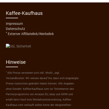
Kaffee-Kaufhaus
Impressum
Datenschutz
*
Externer Affiliatelink/Werbelink
Hinweise
*
Alle Preise verstehen sich inkl. MwSt., zzgl.
Versandkosten. Wir weisen darauf hin, dass sich angezeigte
Preise inzwischen geändert haben können. Alle Angaben
ohne Gewähr. Kaffee-Kaufhaus.com ist Teilnehemer des
Partnerprogramms von Amazon EU, ebay und AWIN und
erhält beim Kauf eine Werbekostenerstattung. Kaffee-
Kaufhaus.com verkauft selbst keine der dargestellten