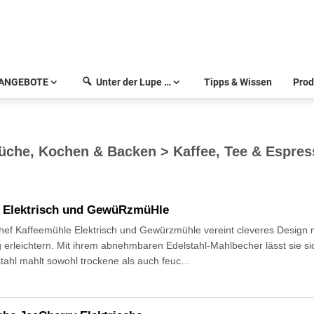
ANGEBOTE
Unter der Lupe …
Tipps & Wissen
Prod
che, Kochen & Backen > Kaffee, Tee & Espres
 Elektrisch und GewüRzmüHle
ef Kaffeemühle Elektrisch und Gewürzmühle vereint cleveres Design m
g erleichtern. Mit ihrem abnehmbaren Edelstahl-Mahlbecher lässt sie sic
stahl mahlt sowohl trockene als auch feuc…