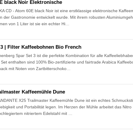
 black Noir Elektronische
CD - Atom 60E black Noir ist eine erstklassige elektronische Kaffeemü
 in der Gastronomie entwickelt wurde. Mit ihrem robusten Aluminiumge
en von 1 Liter ist sie ein echter Hi…
3 | Filter Kaffeebohnen Bio French
erg Spar Set 3 ist die perfekte Kombination für alle Kaffeeliebhaber,
 Set enthalten sind 100% Bio-zertifizierte und fairtrade Arabica Kaffee
ack mit Noten von Zartbitterschoko…
lmaster Kaffeemühle Dune
ANTE X25 Trailmaster Kaffeemühle Dune ist ein echtes Schmuckstüc
lebigkeit und Portabilität legen. Im Herzen der Mühle arbeitet das Nitro
chlegiertem nitriertem Edelstahl mit …