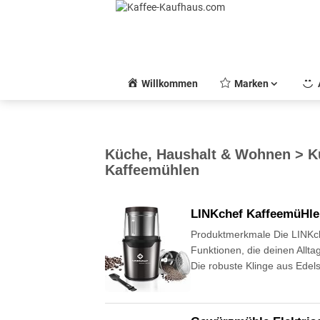
Skip
to
content
Willkommen
Marken
Küche, Haushalt & Wohnen > Kü
Kaffeemühlen
LINKchef KaffeemüHle
Produktmerkmale Die LINKch
Funktionen, die deinen Allta
Die robuste Klinge aus Edel