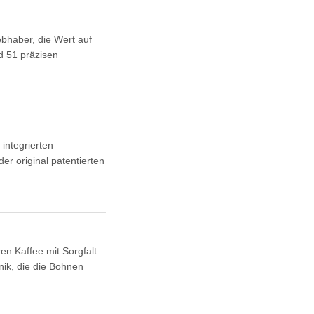
ebhaber, die Wert auf
d 51 präzisen
integrierten
r original patentierten
n Kaffee mit Sorgfalt
nik, die die Bohnen