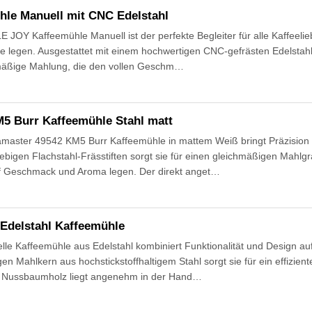
le Manuell mit CNC Edelstahl
JOY Kaffeemühle Manuell ist der perfekte Begleiter für alle Kaffeelie
ee legen. Ausgestattet mit einem hochwertigen CNC-gefrästen Edelstah
chmäßige Mahlung, die den vollen Geschm…
5 Burr Kaffeemühle Stahl matt
aster 49542 KM5 Burr Kaffeemühle in mattem Weiß bringt Präzision u
lebigen Flachstahl-Frässtiften sorgt sie für einen gleichmäßigen Mahlgr
uf Geschmack und Aroma legen. Der direkt anget…
Edelstahl Kaffeemühle
e Kaffeemühle aus Edelstahl kombiniert Funktionalität und Design a
gen Mahlkern aus hochstickstoffhaltigem Stahl sorgt sie für ein effizie
m Nussbaumholz liegt angenehm in der Hand…