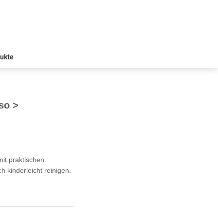
ukte
so >
it praktischen
h kinderleicht reinigen.