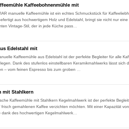
ffeemühle Kaffeebohnenmühle mit
R manuelle Kaffeemühle ist ein echtes Schmuckstück für Kaffeeliebha
efertigt aus hochwertigem Holz und Edelstahl, bringt sie nicht nur eine
en Vintage-Stil, der in jede Küche pass…
us Edelstahl mit
lle Kaffeemühle aus Edelstahl ist der perfekte Begleiter für alle Kaf
egen. Dank des stufenlos einstellbaren Keramikmahlwerks lässt sich 
 – vom feinen Espresso bis zum groben …
h mit Stahlkern
che Kaffeemühle mit Stahlkern Kegelmahlwerk ist der perfekte Begleite
f frisch gemahlenen Kaffee verzichten möchten. Mit einer Kapazität v
ise dank des hochwertigen Kegelmahlwerk…