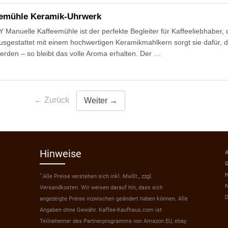
emühle Keramik-Uhrwerk
anuelle Kaffeemühle ist der perfekte Begleiter für Kaffeeliebhaber, d
usgestattet mit einem hochwertigen Keramikmahlkern sorgt sie dafür,
rden – so bleibt das volle Aroma erhalten. Der …
← Zurück
Weiter →
Hinweise
A
G
H
*
Alle Preise verstehen sich inkl. MwSt., zzgl.
N
Versandkosten. Wir weisen darauf hin, dass sich
D
angezeigte Preise inzwischen geändert haben können. Alle
Angaben ohne Gewähr. Kaffee-Kaufhaus.com ist
Teilnehemer des Partnerprogramms von Amazon EU, ebay