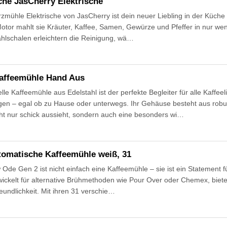
he JasCherry Elektrische
hle Elektrische von JasCherry ist dein neuer Liebling in der Küche – 
-Motor mahlt sie Kräuter, Kaffee, Samen, Gewürze und Pfeffer in nur w
hlschalen erleichtern die Reinigung, wä…
affeemühle Hand Aus
 Kaffeemühle aus Edelstahl ist der perfekte Begleiter für alle Kaffeel
egen – egal ob zu Hause oder unterwegs. Ihr Gehäuse besteht aus rob
ht nur schick aussieht, sondern auch eine besonders wi…
tomatische Kaffeemühle weiß, 31
de Gen 2 ist nicht einfach eine Kaffeemühle – sie ist ein Statement für
wickelt für alternative Brühmethoden wie Pour Over oder Chemex, biete
eundlichkeit. Mit ihren 31 verschie…