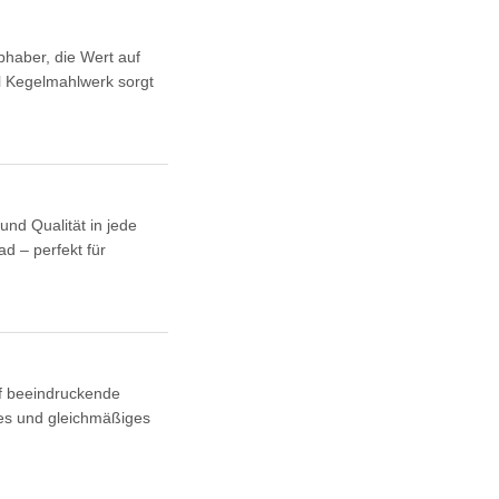
bhaber, die Wert auf
l Kegelmahlwerk sorgt
nd Qualität in jede
ad – perfekt für
uf beeindruckende
ntes und gleichmäßiges