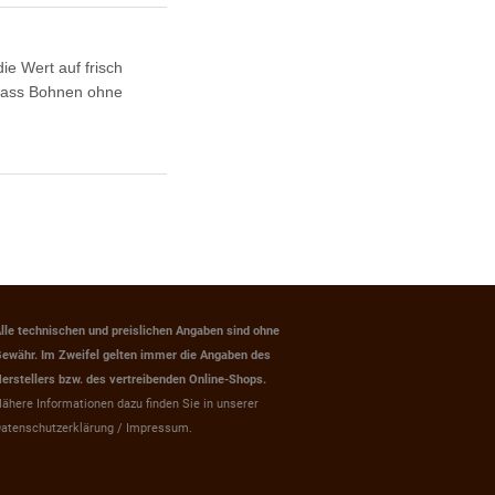
ie Wert auf frisch
 dass Bohnen ohne
lle technischen und preislichen Angaben sind ohne
ewähr. Im Zweifel gelten immer die Angaben des
erstellers bzw. des vertreibenden Online-Shops.
ähere Informationen dazu finden Sie in unserer
atenschutzerklärung / Impressum.